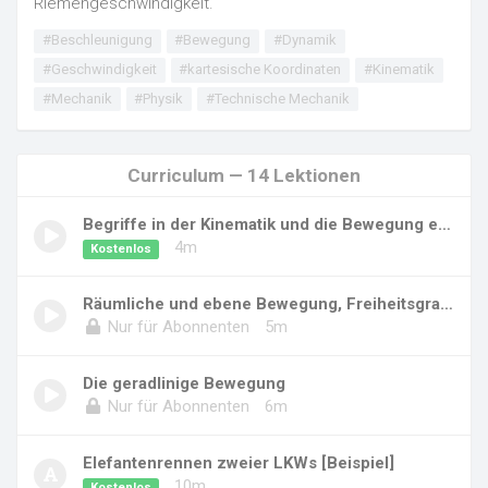
Riemengeschwindigkeit.
#Beschleunigung
#Bewegung
#Dynamik
#Geschwindigkeit
#kartesische Koordinaten
#Kinematik
#Mechanik
#Physik
#Technische Mechanik
Curriculum — 14 Lektionen
Begriffe in der Kinematik und die Bewegung ei...
4m
Kostenlos
Räumliche und ebene Bewegung, Freiheitsgrade
Nur für Abonnenten
5m
Die geradlinige Bewegung
Nur für Abonnenten
6m
Elefantenrennen zweier LKWs [Beispiel]
10m
Kostenlos