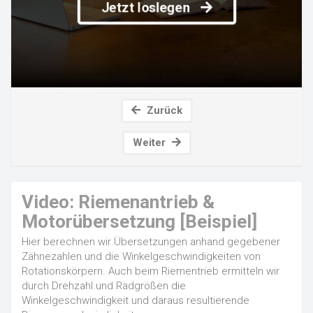
Jetzt loslegen
Zurück
Weiter
Video: Riemenantrieb &
Motorübersetzung [Beispiel]
Hier berechnen wir Übersetzungen anhand gegebener
Zähnezahlen und die Winkelgeschwindigkeiten von
Rotationskörpern. Auch beim Riementrieb ermitteln wir
durch Drehzahl und Radgrößen die
Winkelgeschwindigkeit und daraus resultierende