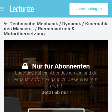
Jetzt loslegen
Menü
umschalten
Technische Mechanik / Dynamik / Kinematik
des Massen... / Riemenantrieb &
Motorübersetzung
Nur für Abonnenten
Lade uns auf ein Abendessen ein und du
erhältst sofort Zugang zu diesem Kurs &
mehr!
Jetzt ab nur !