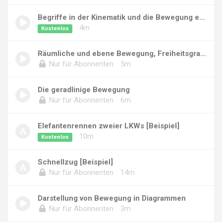
Begriffe in der Kinematik und die Bewegung ei...
4m
Kostenlos
Räumliche und ebene Bewegung, Freiheitsgrade
Nur für Abonnenten
5m
Die geradlinige Bewegung
Nur für Abonnenten
6m
Elefantenrennen zweier LKWs [Beispiel]
10m
Kostenlos
Schnellzug [Beispiel]
Nur für Abonnenten
14m
Darstellung von Bewegung in Diagrammen
Nur für Abonnenten
3m