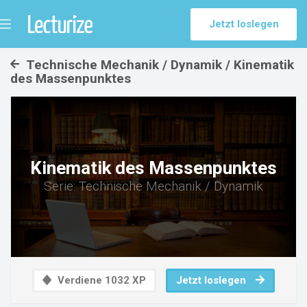
Jetzt loslegen
Menü
umschalten
Technische Mechanik / Dynamik / Kinematik
des Massenpunktes
Kinematik des Massenpunktes
Serie: Technische Mechanik / Dynamik
Verdiene 1032 XP
Jetzt loslegen