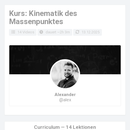
Kurs: Kinematik des
Massenpunktes
14 Videos
dauert ~2h 3m
13.12.2025
Alexander
@alex
Curriculum — 14 Lektionen