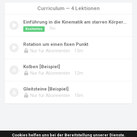
Curriculum — 4 Lektionen
Einführung in die Kinematik am starren Körper...
7m
Kostenlos
Rotation um einen fixen Punkt
Nur für Abonnenten
13m
Kolben [Beispiel]
Nur für Abonnenten
12m
Gleitsteine [Beispiel]
Nur für Abonnenten
10m
Cookies helfen uns bei der Bereitstellung unserer Dienste.
Übersicht
Online-Serien
Online-Kurse