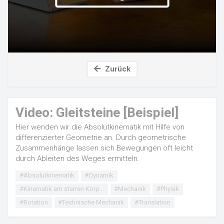
Zurück
Video: Gleitsteine [Beispiel]
Hier wenden wir die Absolutkinematik mit Hilfe von
differenzierter Geometrie an. Durch geometrische
Zusammenhänge lassen sich Bewegungen oft leicht
durch Ableiten des Weges ermitteln.
#Absolutkinematik
#Dynamik
#Kinematik am starren Körp...
#Mechanik
#Physik
#Rotation
#Technische Mechanik
#Translation