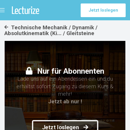
Jetzt loslegen
Menü
umschalten
Technische Mechanik / Dynamik /
Absolutkinematik (Ki... / Gleitsteine
Nur für Abonnenten
Lade uns auf ein Abendessen ein und du
erhältst sofort Zugang zu diesem Kurs &
mehr!
Jetzt ab nur !
Jetzt loslegen