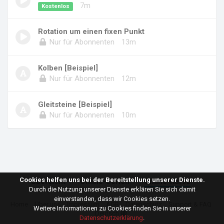
7m
Kostenlos
Rotation um einen fixen Punkt
Nur für Abonnenten
13m
Kolben [Beispiel]
Nur für Abonnenten
12m
Gleitsteine [Beispiel]
Nur für Abonnenten
10m
Cookies helfen uns bei der Bereitstellung unserer Dienste.
Übersicht
Online-Serien
Online-Kurse
Durch die Nutzung unserer Dienste erklären Sie sich damit
einverstanden, dass wir Cookies setzen.
Home
Über uns
Impressum
AGB
Datenschutz
Support & FAQ
Weitere Informationen zu Cookies finden Sie in unserer
Deutsch
Datenschutzerklärung
.