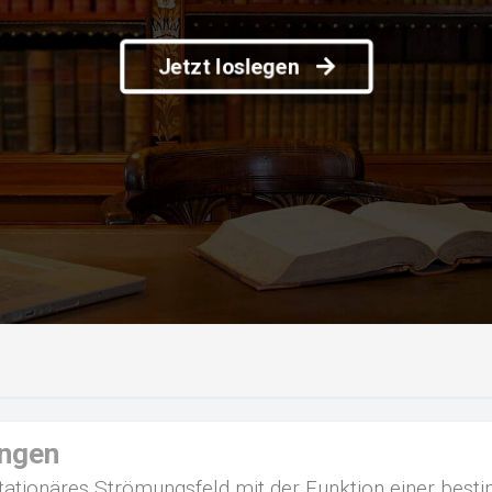
Jetzt loslegen
ungen
 stationäres Strömungsfeld mit der Funktion einer bes