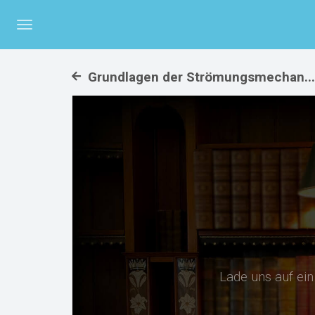
Menü
umschalten
Grundlagen der Strömungsmechan... 
Lade uns auf ei