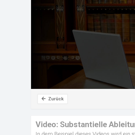
Zurück
Video: Substantielle Ableit
In dem Beispiel dieses Videos wird ein