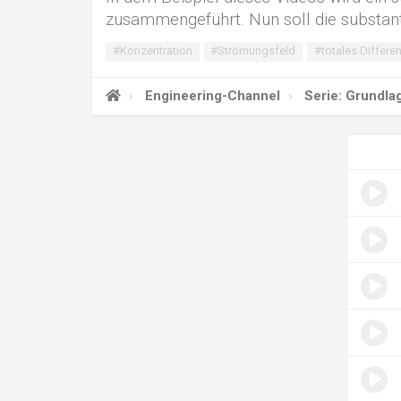
zusammengeführt. Nun soll die substant
#Konzentration
#Strömungsfeld
#totales Differen
Engineering-Channel
Serie: Grundla