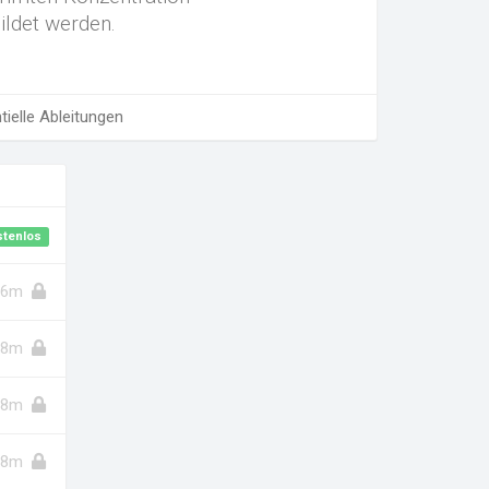
ildet werden.
ielle Ableitungen
stenlos
6m
8m
8m
8m