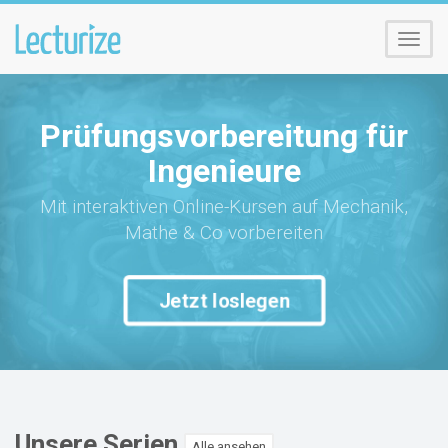
Menü
umsch
Prüfungsvorbereitung für
Ingenieure
Mit interaktiven Online-Kursen auf Mechanik,
Mathe & Co vorbereiten
Jetzt loslegen
Unsere Serien
Alle ansehen