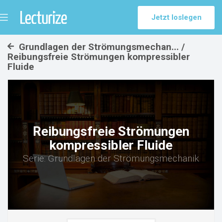
Jetzt loslegen
Menü
umschalten
Grundlagen der Strömungsmechan... /
Reibungsfreie Strömungen kompressibler
Fluide
Reibungsfreie Strömungen
kompressibler Fluide
Serie: Grundlagen der Strömungsmechanik