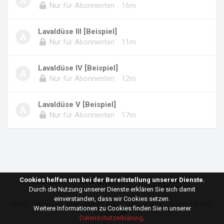
Nur für Abonnenten
16m
Lavaldüse III [Beispiel]
Nur für Abonnenten
11m
Lavaldüse IV [Beispiel]
Nur für Abonnenten
12m
Lavaldüse V [Beispiel]
Nur für Abonnenten
17m
Cookies helfen uns bei der Bereitstellung unserer Dienste.
Übersicht
Online-Serien
Online-Kurse
Durch die Nutzung unserer Dienste erklären Sie sich damit
einverstanden, dass wir Cookies setzen.
Home
Über uns
Impressum
AGB
Datenschutz
Support & FAQ
Weitere Informationen zu Cookies finden Sie in unserer
Deutsch
Datenschutzerklärung
.