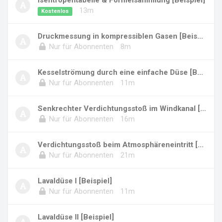
Isentropentabelle & Formelsammlung [Beispiel]
13m
Kostenlos
Druckmessung in kompressiblen Gasen [Beispiel...
Nur für Abonnenten
8m
Kesselströmung durch eine einfache Düse [Beis...
Nur für Abonnenten
11m
Senkrechter Verdichtungsstoß im Windkanal [Be...
Nur für Abonnenten
16m
Verdichtungsstoß beim Atmosphäreneintritt [Be...
Nur für Abonnenten
21m
Lavaldüse I [Beispiel]
Nur für Abonnenten
11m
Lavaldüse II [Beispiel]