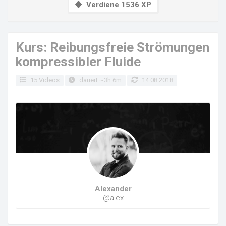
Verdiene 1536 XP
Kurs: Reibungsfreie Strömungen
kompressibler Fluide
15 Videos
dauert ~3h 6m
14.08.2018
Alexander
@alex