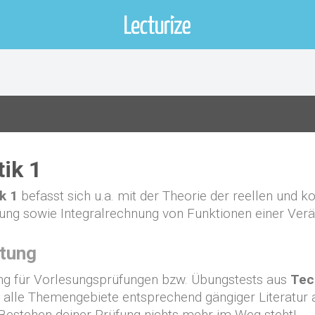
ik 1
k 1
befasst sich u.a. mit der Theorie der reellen und
hnung sowie Integralrechnung von Funktionen einer Verä
itung
tung für Vorlesungsprüfungen bzw. Übungstests aus
Tec
alle Themengebiete entsprechend gängiger Literatur ab
 Bestehen deiner Prüfung nichts mehr im Weg steht!