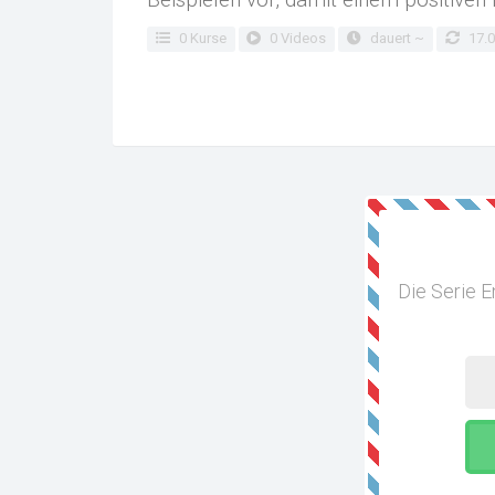
0 Kurse
0 Videos
dauert ~
17.0
Die Serie E